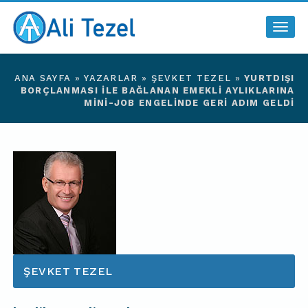
Togg
navig
ANA SAYFA
»
YAZARLAR
»
ŞEVKET TEZEL
»
YURTDIŞI
BORÇLANMASI İLE BAĞLANAN EMEKLI AYLIKLARINA
MINI-JOB ENGELINDE GERI ADIM GELDI
ŞEVKET TEZEL